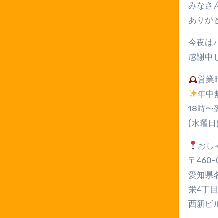
みなさ
ありが
今夜は
感謝申
営業
年中
18時〜
(水曜日
おし
〒460-
愛知県
栄4丁目
西新ビル