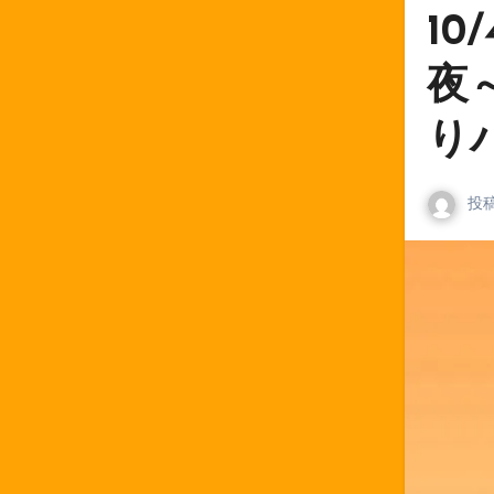
1
夜
り
投