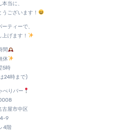
ん本当に、
とうございます！
パーティーで、
し上げます！
時間
無休
翌5時
は24時まで)
ゃべりバー
0008
名古屋市中区
4-9
 4階