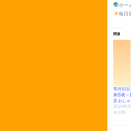
ホー
毎日
関連
10月5日
第⑤夜～
店 おし
2024年1
未分類