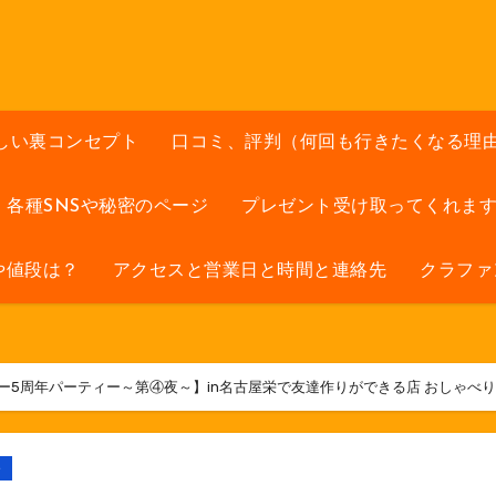
しい裏コンセプト
口コミ、評判（何回も行きたくなる理
各種SNSや秘密のページ
プレゼント受け取ってくれま
や値段は？
アクセスと営業日と時間と連絡先
クラファ
りバー5周年パーティー～第④夜～】in名古屋栄で友達作りができる店 おしゃべ
ト