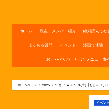
内
容
を
ス
キ
ホーム
親友、メンバー紹介
絶対読んで欲
ッ
プ
よくある質問
イベント
漫画で体験
おしゃべりバーとは？メニュー表
ホームページ
2025
10月
4
10/4(土)【おしゃべ
イベン