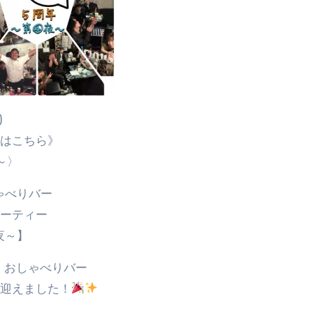
)
部はこちら》
～〉
ゃべりバー
パーティー
夜～】
に、おしゃべりバー
を迎えました！