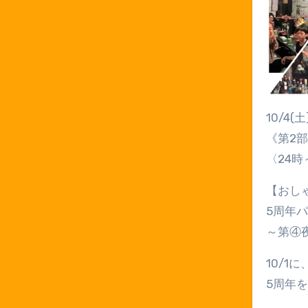
10/4(土
《第2
〈24時
【おし
5周年
～第④
10/1
5周年