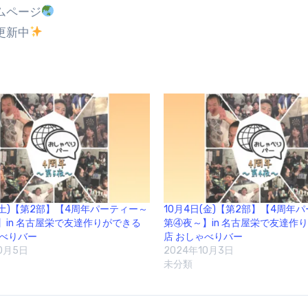
ムページ
更新中
(土)【第2部】【4周年パーティー～
10月4日(金)【第2部】【4周年
】in 名古屋栄で友達作りができる
第④夜～】in 名古屋栄で友達作
ゃべりバー
店 おしゃべりバー
0月5日
2024年10月3日
未分類