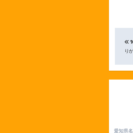
投
1
稿
り
ナ
ビ
ゲ
ー
シ
ョ
ン
愛知県名