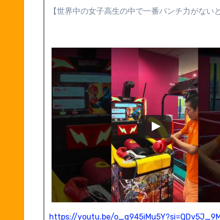
【世界中の女子高生の中で一番パンチ力がない
https://youtu.be/o_q945iMu5Y?si=QDv5J_9M