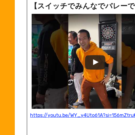
【スイッチでみんなでバレーで
https://youtu.be/WY_y4Uto61A?si=156mZtr