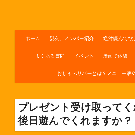
内
容
を
ス
キ
ホーム
親友、メンバー紹介
絶対読んで欲
ッ
プ
よくある質問
イベント
漫画で体験
おしゃべりバーとは？メニュー表
プレゼント受け取ってく
後日遊んでくれますか？