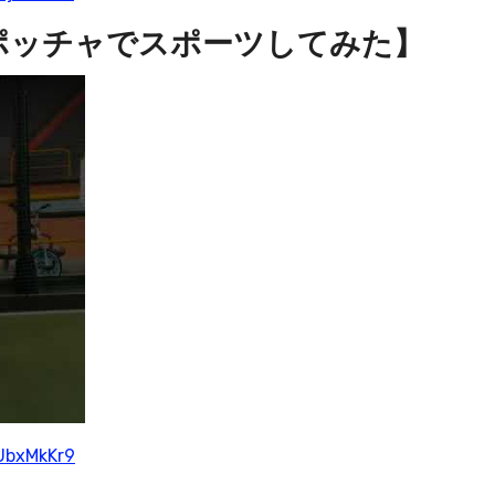
ポッチャでスポーツしてみた】
UbxMkKr9