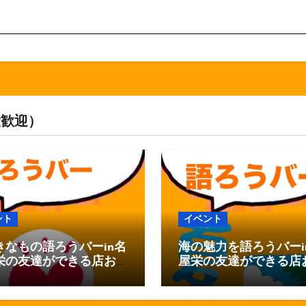
大歓迎）
ント
イベント
きなもの語ろうバーin名
海の魅力を語ろうバーi
栄の友達ができる店お
屋栄の友達ができる店
べりバー
ゃべりバー