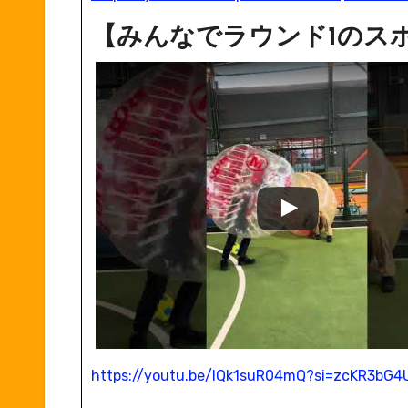
【みんなでラウンド1のス
https://youtu.be/lQk1suR04mQ?si=zcKR3bG4