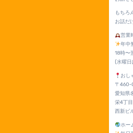
もちろ
お話だ
営業
年中
18時〜
(水曜日
おし
〒460-
愛知県
栄4丁目
西新ビル
ホー