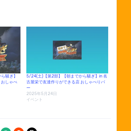
から騒ぎ】
5/24(土)【第2部】【朝までから騒ぎ】in 名
 おしゃべ
古屋栄で友達作りができる店 おしゃべりバ
ー
2025年5月24日
イベント