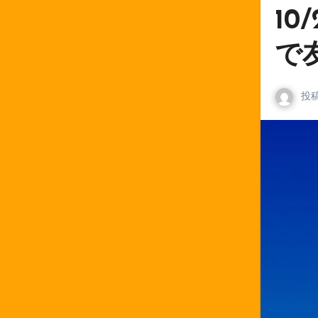
10
で
投