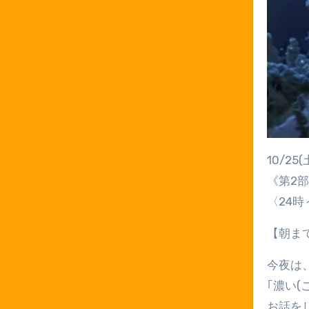
10/25(
《第2
〈24時
【朝ま
今夜は
｢濃い(
お話を