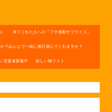
由）
来てくれた人への「プチ感動サプライズ」
すか？みんなで一緒に後日遊んでくれますか？
ン支援者募集中
欲しい物リスト