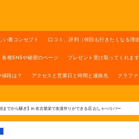
しい裏コンセプト
口コミ、評判（何回も行きたくなる理
各種SNSや秘密のページ
プレゼント受け取ってくれま
や値段は？
アクセスと営業日と時間と連絡先
クラファ
】【朝までから騒ぎ】in 名古屋栄で友達作りができる店 おしゃべりバー
ト