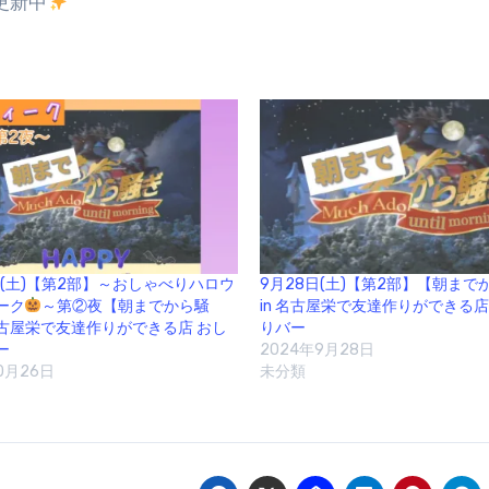
更新中
日(土)【第2部】～おしゃべりハロウ
9月28日(土)【第2部】【朝まで
ーク
～第②夜【朝までから騒
in 名古屋栄で友達作りができる店
名古屋栄で友達作りができる店 おし
りバー
ー
2024年9月28日
0月26日
未分類