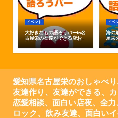
イベント
イベ
大好きなもの語ろうバーin名
海の
古屋栄の友達ができる店お
屋栄
しゃべりバー
ゃべ
愛知県名古屋栄のおしゃべり
友達作り、友達ができる、カ
恋愛相談、面白い店夜、全力、
ロック、飲み友達、面白いイ