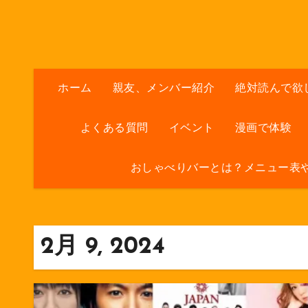
内
容
を
ス
キ
ホーム
親友、メンバー紹介
絶対読んで欲
ッ
プ
よくある質問
イベント
漫画で体験
おしゃべりバーとは？メニュー表
2月 9, 2024