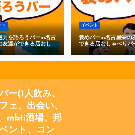
ント
イベント
魅力を語ろうバーin名古
褒めバーin名古屋栄の
の友達ができる店おし
できる店おしゃべりバ
りバー
バー(1人飲み、
フェ、出会い、
mbti酒場、邦
ベント、コン