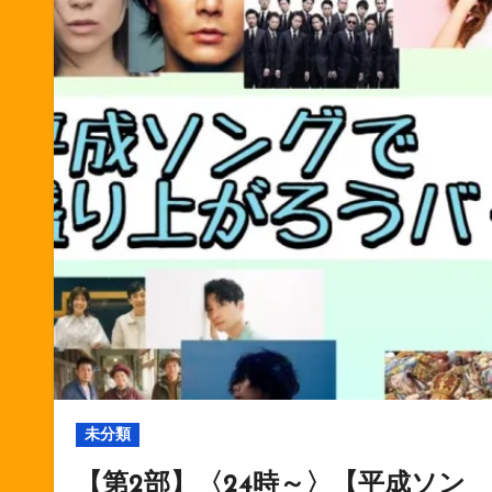
未分類
【第2部】〈24時～〉【平成ソン