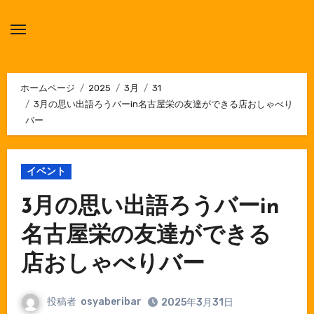
内
容
を
ス
キ
ホームページ
2025
3月
31
3月の思い出語ろうバーin名古屋栄の友達ができる店おしゃべり
ッ
バー
プ
イベント
3月の思い出語ろうバーin
名古屋栄の友達ができる
店おしゃべりバー
投稿者
osyaberibar
2025年3月31日