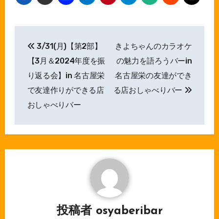
投
3/31(月)【第2部】
きよちゃんのカラオケ
稿
【3月＆2024年度を振
の魅力を語ろうバーin
ナ
り返る会】in 名古屋栄
名古屋栄の友達ができ
で友達作りができる店
る店おしゃべりバー
ビ
おしゃべりバー
ゲ
ー
シ
ョ
ン
投稿者
osyaberibar