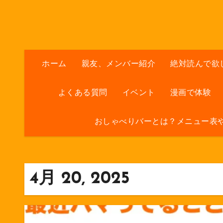
内
容
を
ス
キ
ホーム
親友、メンバー紹介
絶対読んで欲
ッ
プ
よくある質問
イベント
漫画で体験
おしゃべりバーとは？メニュー表
4月 20, 2025