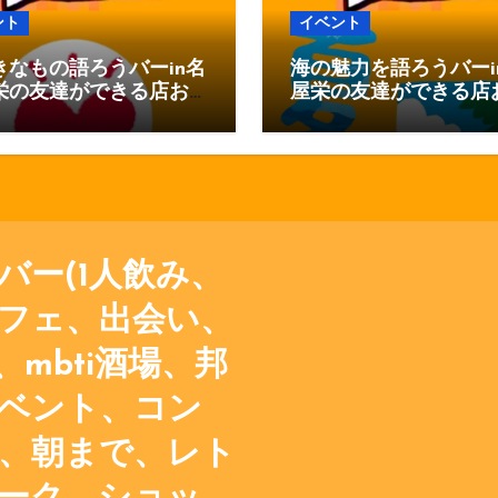
ント
イベント
きなもの語ろうバーin名
海の魅力を語ろうバーi
栄の友達ができる店お
屋栄の友達ができる店
べりバー
ゃべりバー
バー(1人飲み、
フェ、出会い、
mbti酒場、邦
ベント、コン
、朝まで、レト