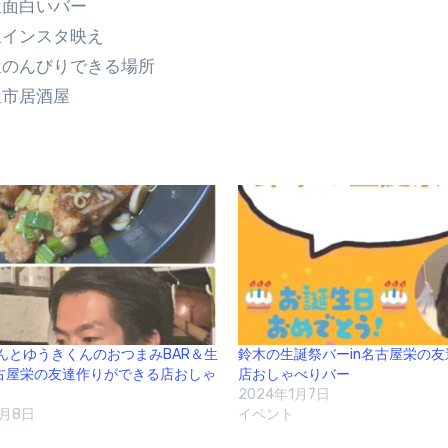
屋面白いバー
屋インスタ映え
屋のんびりできる場所
屋市居酒屋
んとゆうきくんのおつまみBAR＆生
鈴木の生誕祭バーin名古屋栄の
名古屋栄の友達作りができる店おしゃ
店おしゃべりバー
2024年1月7日
5月8日
イベント