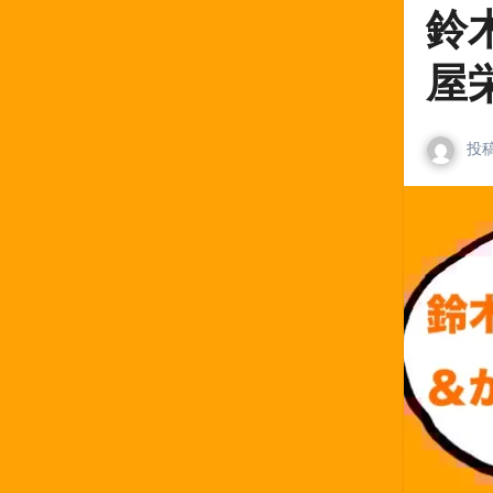
鈴
屋
投