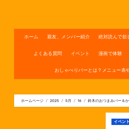
内
容
を
ス
キ
ホーム
親友、メンバー紹介
絶対読んで欲
ッ
プ
よくある質問
イベント
漫画で体験
おしゃべりバーとは？メニュー表
ホームページ
2025
5月
16
鈴木のおつまみバー＆か
イベン