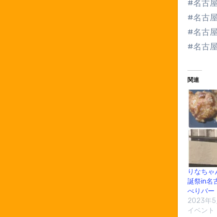
#名古
#名古
#名古
#名古
関連
りなちゃ
誕祭in
べりバー
2023年
イベント