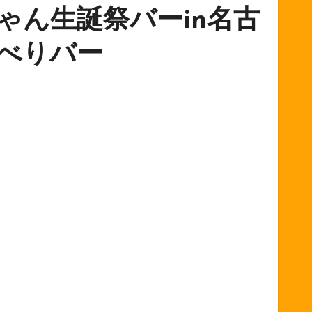
ゃん生誕祭バーin名古
べりバー