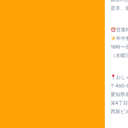
是非、
営業
年中
18時〜
（水曜
おし
〒460-
愛知県
栄4丁目
西新ビル