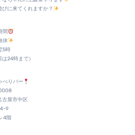
遊びに来てくれますか？
時間
無休
翌5時
日は24時まで）
ゃべりバー
0008
名古屋市中区
4-9
 4階