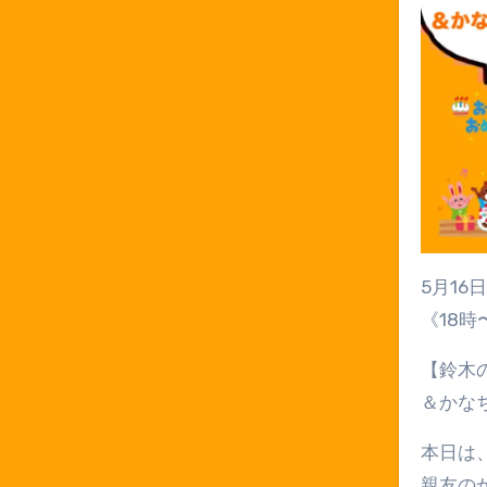
5月16
《18
【鈴木
＆かな
本日は
親友の