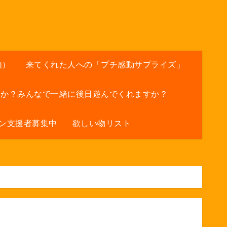
由）
来てくれた人への「プチ感動サプライズ」
すか？みんなで一緒に後日遊んでくれますか？
ン支援者募集中
欲しい物リスト