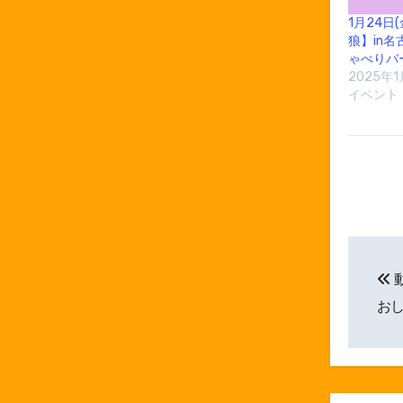
1月24日
狼】in
ゃべりバ
2025年1
イベント
投
稿
お
ナ
ビ
ゲ