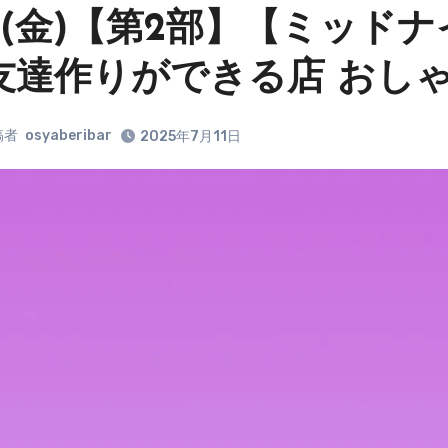
11(金)【第2部】【ミッド
友達作りができる店 おし
稿者
osyaberibar
2025年7月11日