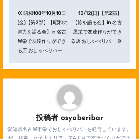
投
昭和100年10月10日
10/12(日)【第2部】
稿
(金)【第2部】【昭和の
【旅を語る会】in 名古
ナ
魅力を語る会】in 名古
屋栄で友達作りができ
屋栄で友達作りができ
る店 おしゃべりバー
ビ
る店 おしゃべりバー
ゲ
ー
シ
ョ
ン
投稿者
osyaberibar
愛知県名古屋市栄でおしゃべりバーを経営しています。
錦、住吉、女子大エリア、栄4丁目で友達づくりができ