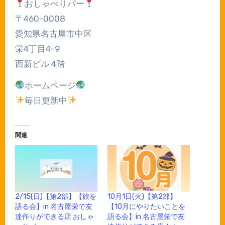
おしゃべりバー
〒460-0008
愛知県名古屋市中区
栄4丁目4-9
西新ビル 4階
ホームページ
毎日更新中
関連
2/15(日)【第2部】【旅を
10月1日(火)【第2部】
語る会】in 名古屋栄で友
【10月にやりたいことを
達作りができる店 おしゃ
語る会】in 名古屋栄で友