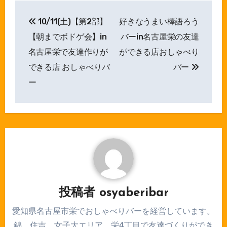
投
10/11(土)【第2部】
好きなうまい棒語ろう
稿
【朝までボドゲ会】in
バーin名古屋栄の友達
ナ
名古屋栄で友達作りが
ができる店おしゃべり
できる店 おしゃべりバ
バー
ビ
ー
ゲ
ー
シ
ョ
ン
投稿者
osyaberibar
愛知県名古屋市栄でおしゃべりバーを経営しています。
錦、住吉、女子大エリア、栄4丁目で友達づくりができ