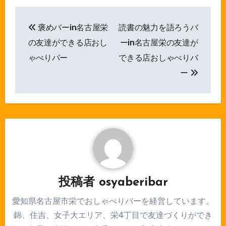
投
褒めバーin名古屋栄
読書の魅力を語ろうバ
稿
の友達ができる店おし
ーin名古屋栄の友達が
ナ
ゃべりバー
できる店おしゃべりバ
ー
ビ
ゲ
ー
シ
ョ
ン
投稿者
osyaberibar
愛知県名古屋市栄でおしゃべりバーを経営しています。
錦、住吉、女子大エリア、栄4丁目で友達づくりができ