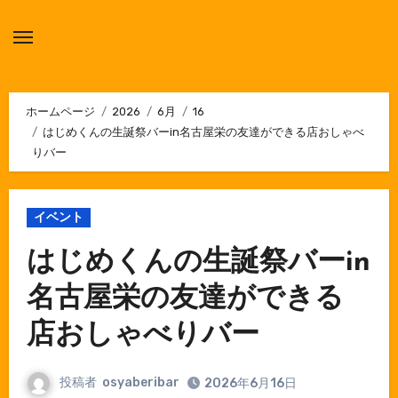
内
容
を
ス
キ
ホームページ
2026
6月
16
はじめくんの生誕祭バーin名古屋栄の友達ができる店おしゃべ
ッ
りバー
プ
イベント
はじめくんの生誕祭バーin
名古屋栄の友達ができる
店おしゃべりバー
投稿者
osyaberibar
2026年6月16日