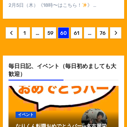
2月5日（木）《18時〜はこちら！
》 …
投
1
…
59
60
61
…
76
稿
の
ペ
毎日日記、イベント（毎日初めましても大
歓迎）
ー
ジ
送
り
イベント
なりくん転職おめでとうバーin名古屋栄