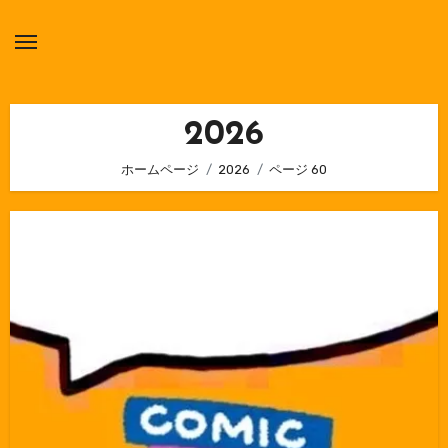
内
容
を
ス
キ
2026
ッ
ホームページ
2026
ページ 60
プ