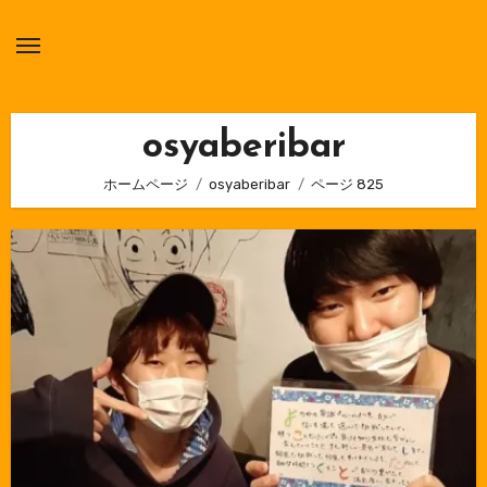
内
容
を
ス
キ
osyaberibar
ッ
ホームページ
osyaberibar
ページ 825
プ