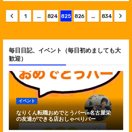
投
1
…
824
825
826
…
834
稿
の
ペ
毎日日記、イベント（毎日初めましても大
歓迎）
ー
ジ
送
り
イベント
なりくん転職おめでとうバーin名古屋栄
の友達ができる店おしゃべりバー