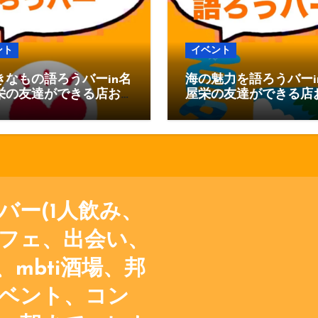
ジ
送
ント
イベント
り
きなもの語ろうバーin名
海の魅力を語ろうバーi
栄の友達ができる店お
屋栄の友達ができる店
べりバー
ゃべりバー
バー(1人飲み、
フェ、出会い、
mbti酒場、邦
ベント、コン