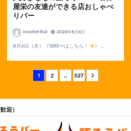
屋栄の友達ができる店おしゃべ
りバー
osyaberibar
2026年8月6日
8月6日（木）《18時〜はこちら！
》 …
投
1
2
…
527
稿
の
ペ
大歓迎）
ー