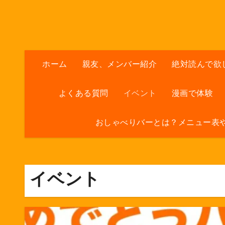
内
容
を
ス
キ
ホーム
親友、メンバー紹介
絶対読んで欲
ッ
プ
よくある質問
イベント
漫画で体験
おしゃべりバーとは？メニュー表
イベント