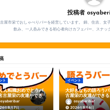
投稿者
osyaber
古屋市栄でおしゃべりバーを経営しています。 錦、住吉、女
飲み、一人呑みできる初心者向けカフェバー、スナッ
稿
ント
イベント
くん転職おめでとうバ
大好きなもの語ろうバー
n名古屋栄の友達ができる
古屋栄の友達ができる
しゃべりバー
しゃべりバー
osyaberibar
osyaberibar
026年8月7日
2026年8月6日