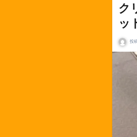
ク
ッ
投