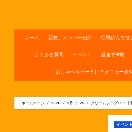
内
容
を
ス
キ
ホーム
親友、メンバー紹介
絶対読んで欲
ッ
プ
よくある質問
イベント
漫画で体験
おしゃべりバーとは？メニュー表
ホームページ
2020
9月
20
クリームソーダバー 【
イベン