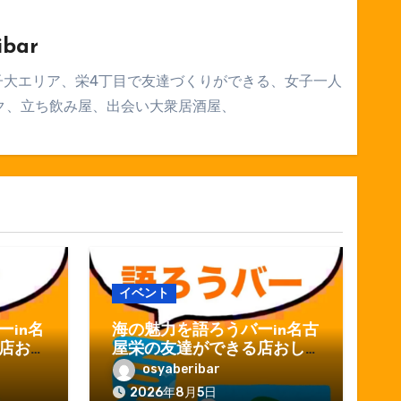
ibar
子大エリア、栄4丁目で友達づくりができる、女子一人
ク、立ち飲み屋、出会い大衆居酒屋、
イベント
in名
海の魅力を語ろうバーin名古
店お
屋栄の友達ができる店おし
ゃべりバー
osyaberibar
2026年8月5日