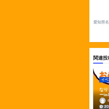
シ
ョ
ン
愛知県名
関連投
イベ
なり
ーi
店お
2