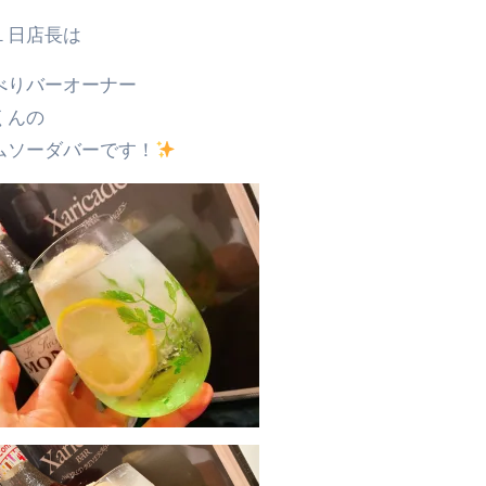
の１日店長は
べりバーオーナー
くんの
ムソーダバーです！