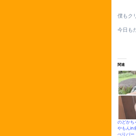
僕もク
今日も
関連
のどかち
やもんi
べりバー