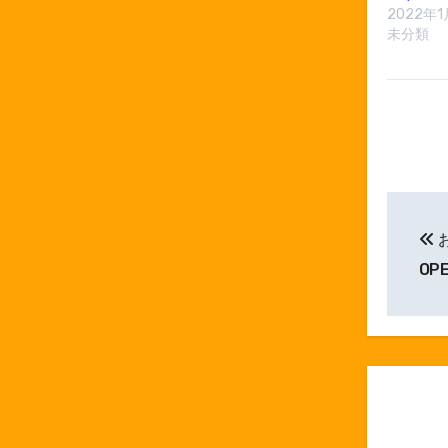
2022年1
未分類
投
稿
OP
ナ
ビ
ゲ
ー