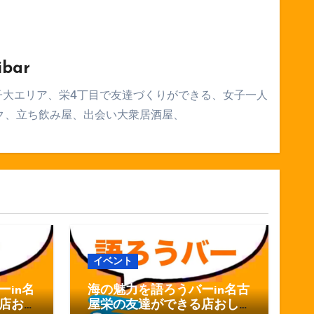
ibar
子大エリア、栄4丁目で友達づくりができる、女子一人
ク、立ち飲み屋、出会い大衆居酒屋、
イベント
in名
海の魅力を語ろうバーin名古
店お
屋栄の友達ができる店おし