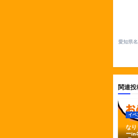
ー
シ
ョ
ン
愛知県名
関連投
イベ
なり
ーi