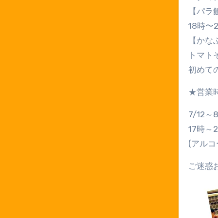
【パラ
18時〜2
【かな
トマト
初めて
★営業
7/12～8
17時～2
(アルコ
ご迷惑