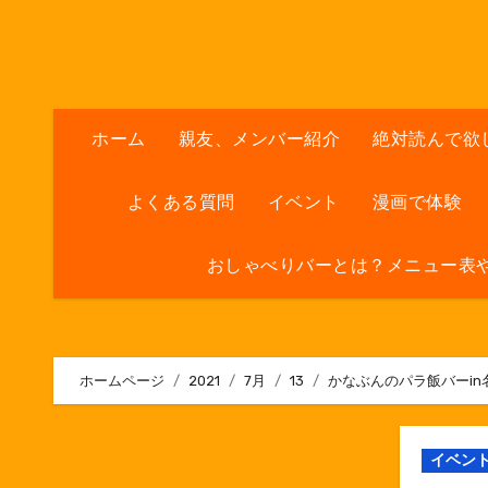
内
容
を
ス
キ
ホーム
親友、メンバー紹介
絶対読んで欲
ッ
プ
よくある質問
イベント
漫画で体験
おしゃべりバーとは？メニュー表
ホームページ
2021
7月
13
かなぶんのパラ飯バーi
イベン