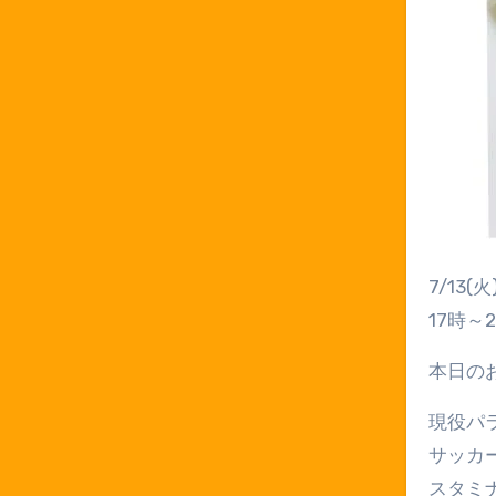
7/13(火
17時～
本日の
現役パ
サッカ
スタミ