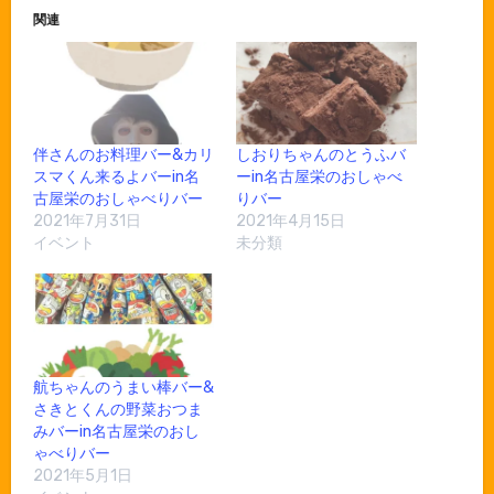
関連
伴さんのお料理バー&カリ
しおりちゃんのとうふバ
スマくん来るよバーin名
ーin名古屋栄のおしゃべ
古屋栄のおしゃべりバー
りバー
2021年7月31日
2021年4月15日
イベント
未分類
航ちゃんのうまい棒バー&
さきとくんの野菜おつま
みバーin名古屋栄のおし
ゃべりバー
2021年5月1日