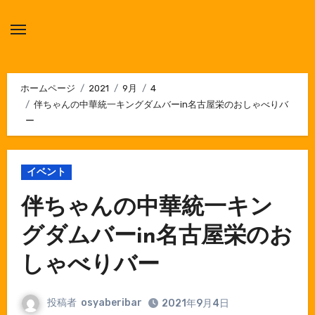
内
容
を
ス
キ
ホームページ
2021
9月
4
伴ちゃんの中華統一キングダムバーin名古屋栄のおしゃべりバ
ッ
ー
プ
イベント
伴ちゃんの中華統一キン
グダムバーin名古屋栄のお
しゃべりバー
投稿者
osyaberibar
2021年9月4日