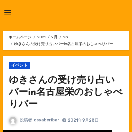
内
容
を
ス
キ
ホームページ
2021
9月
28
ゆきさんの受け売り占いバーin名古屋栄のおしゃべりバー
ッ
プ
イベント
ゆきさんの受け売り占い
バーin名古屋栄のおしゃべ
りバー
投稿者
osyaberibar
2021年9月28日