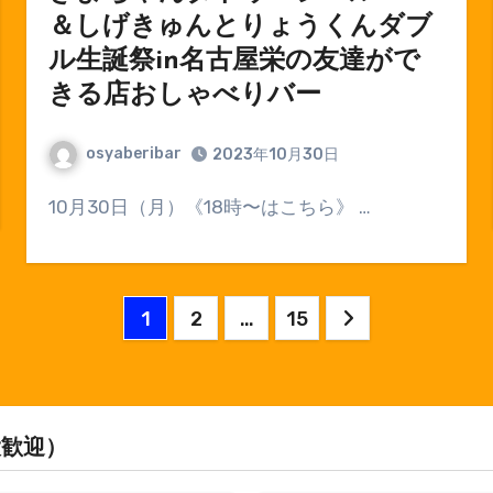
＆しげきゅんとりょうくんダブ
ル生誕祭in名古屋栄の友達がで
きる店おしゃべりバー
osyaberibar
2023年10月30日
10月30日（月）《18時〜はこちら》 …
投
1
2
…
15
稿
の
ペ
大歓迎）