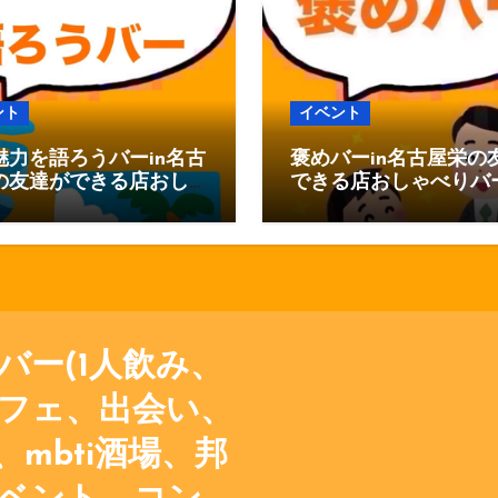
ー
ジ
送
ント
イベント
り
魅力を語ろうバーin名古
褒めバーin名古屋栄の
の友達ができる店おし
できる店おしゃべりバ
りバー
バー(1人飲み、
フェ、出会い、
mbti酒場、邦