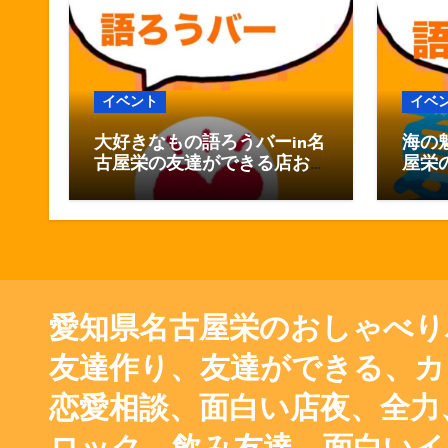
イベント
イベ
大好きなもの語ろうバーin名
海の
古屋栄の友達ができる店お
屋栄
しゃべりバー
ゃべ
愛知県名古屋栄のおしゃべり
友達作り、友達ができる、カ
恋愛相談、面白い店夜、全力、