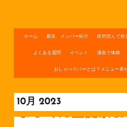
内
容
を
ス
キ
ホーム
親友、メンバー紹介
絶対読んで欲
ッ
プ
よくある質問
イベント
漫画で体験
おしゃべりバーとは？メニュー表
10月 2023