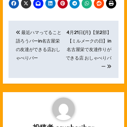
投
最近ハマってること
4月21日(月)【第2部】
稿
語ろうバーin名古屋栄
【ミルメークの日】in
ナ
の友達ができる店おし
名古屋栄で友達作りが
ゃべりバー
できる店 おしゃべりバ
ビ
ー
ゲ
ー
シ
ョ
ン