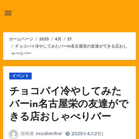
内
容
を
ス
キ
ホームページ
2025
4月
21
チョコパイ冷やしてみたバーin名古屋栄の友達ができる店おし
ッ
ゃべりバー
プ
イベント
チョコパイ冷やしてみた
バーin名古屋栄の友達がで
きる店おしゃべりバー
投稿者
osyaberibar
2025年4月21日