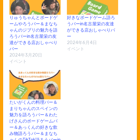
りゅうちゃんとボードゲ
好きなボードゲーム語ろ
ームやろうバー＆まなち
うバーin名古屋栄の友達
ゃんのジブリの魅力を語
ができる店おしゃべりバ
ろうバーin名古屋栄の友
ー
達ができる店おしゃべり
2024年6月4日
バー
イベント
2024年3月20日
イベント
たいがくんの料理バー＆
まりちゃんのスペインの
魅力を語ろうバー＆わた
げさんのボードゲームバ
ー＆あっくんの好きな飲
み物語ろうバー＆まなち
ゃんのTikTok語ろうバーin