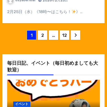
osyaberibar
2026年2月25日
2月25日（水）《18時〜はこちら！
》…
投
1
2
…
12
稿
の
ペ
毎日日記、イベント（毎日初めましても大
歓迎）
ー
ジ
送
り
イベント