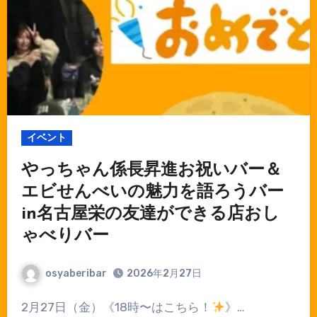
イベント
やっちゃん係長昇進お祝いバー＆
エビせんべいの魅力を語ろうバー
in名古屋栄の友達ができる店おし
ゃべりバー
osyaberibar
2026年2月27日
2月27日（金）《18時〜はこちら！
》…