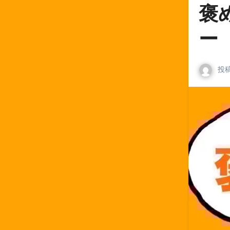
褒
ー
投