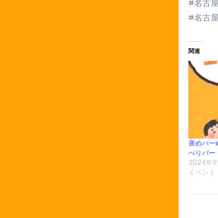
#名古
#名古
関連
褒めバー
べりバー
2024年9
イベント