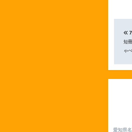
投
7
稿
短冊
ナ
ゃ
ビ
ゲ
ー
シ
ョ
ン
愛知県名