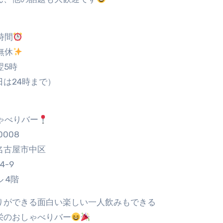
時間
無休
翌5時
日は24時まで）
ゃべりバー
0008
名古屋市中区
4-9
 4階
りができる面白い楽しい一人飲みもできる
栄のおしゃべりバー