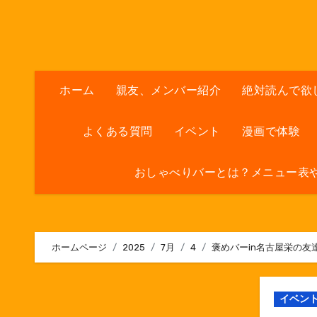
内
容
を
ス
キ
ホーム
親友、メンバー紹介
絶対読んで欲
ッ
プ
よくある質問
イベント
漫画で体験
おしゃべりバーとは？メニュー表
ホームページ
2025
7月
4
褒めバーin名古屋栄の友
イベン