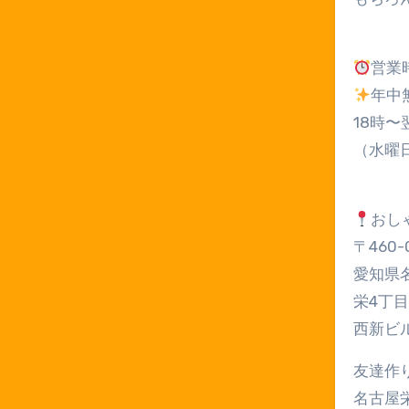
営業
年中
18時〜
（水曜
おし
〒460-
愛知県
栄4丁目
西新ビル
友達作
名古屋