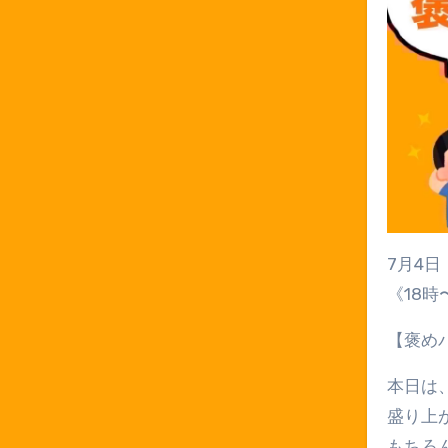
7月4日
《18
【褒め
本日は
盛り上
もちろ