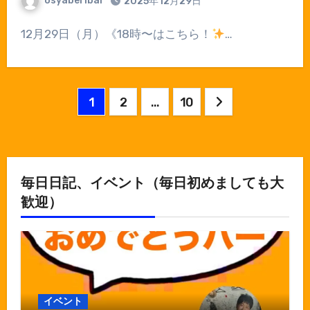
osyaberibar
2025年12月29日
12月29日（月）《18時〜はこちら！
…
投
1
2
…
10
稿
の
ペ
毎日日記、イベント（毎日初めましても大
歓迎）
ー
ジ
送
り
イベント