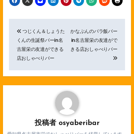
投
つじくん＆しょうた
かなぶんのパラ飯バー
稿
くんの生誕祭バーin名
in名古屋栄の友達がで
ナ
古屋栄の友達ができる
きる店おしゃべりバー
店おしゃべりバー
ビ
ゲ
ー
シ
ョ
ン
投稿者
osyaberibar