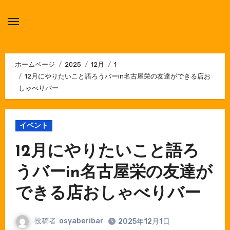
内
容
を
ス
キ
ホームページ
2025
12月
1
12月にやりたいこと語ろうバーin名古屋栄の友達ができる店お
ッ
しゃべりバー
プ
イベント
12月にやりたいこと語ろ
うバーin名古屋栄の友達が
できる店おしゃべりバー
投稿者
osyaberibar
2025年12月1日