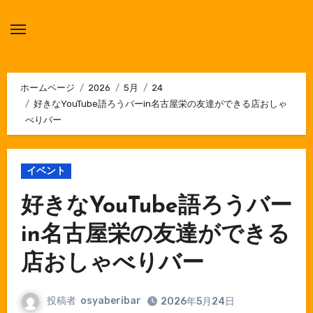
内
容
を
ス
キ
ホームページ
2026
5月
24
好きなYouTube語ろうバーin名古屋栄の友達ができる店おしゃ
ッ
べりバー
プ
イベント
好きなYouTube語ろうバー
in名古屋栄の友達ができる
店おしゃべりバー
投稿者
osyaberibar
2026年5月24日