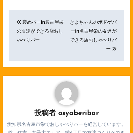
投
褒めバーin名古屋栄
きよちゃんのボドゲバ
稿
の友達ができる店おし
ーin名古屋栄の友達が
ナ
ゃべりバー
できる店おしゃべりバ
ー
ビ
ゲ
ー
シ
ョ
ン
投稿者
osyaberibar
愛知県名古屋市栄でおしゃべりバーを経営しています。
錦、住吉、女子大エリア、栄4丁目で友達づくりができ