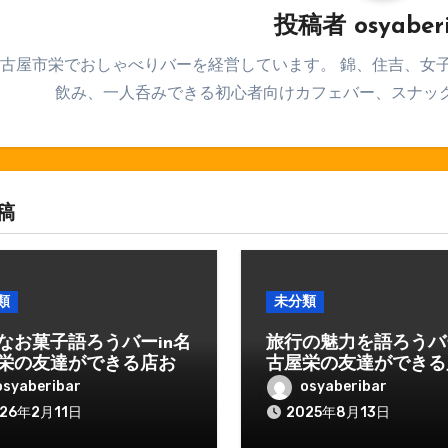
投稿者
osyaber
古屋市栄でおしゃべりバーを経営しています。 錦、住吉、女
飲み、一人呑みできる初心者向けカフェバー、スナッ
稿
類
未分類
なお菓子語ろうバーin名
旅行の魅力を語ろうバー
栄の友達ができる店お
古屋栄の友達ができる
べりバー
しゃべりバー
osyaberibar
osyaberibar
26年2月11日
2025年8月13日