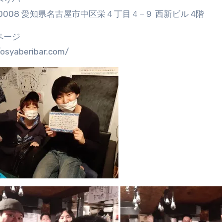
-0008 愛知県名古屋市中区栄４丁目４−９ 西新ビル 4階
ページ
/osyaberibar.com/