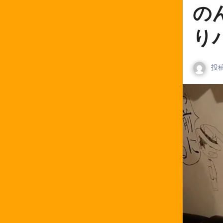
の
り
投