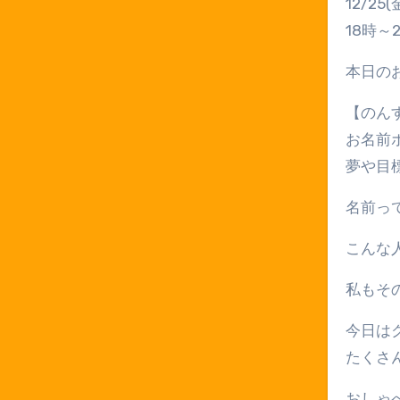
12/25(
18時～
本日の
【のん
お名前
夢や目
名前っ
こんな
私もそ
今日は
たくさ
おしゃ