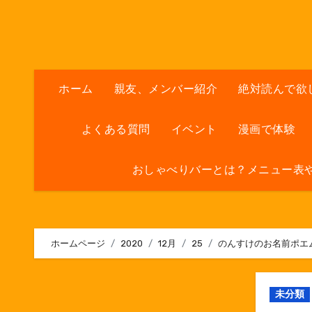
内
容
を
ス
キ
ホーム
親友、メンバー紹介
絶対読んで欲
ッ
プ
よくある質問
イベント
漫画で体験
おしゃべりバーとは？メニュー表
ホームページ
2020
12月
25
のんすけのお名前ポエ
未分類