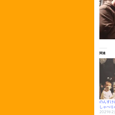
関連
のんすけ
しゃべり
2021年