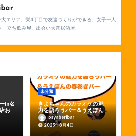
ibar
子大エリア、栄4丁目で友達づくりができる、女子一人
ク、立ち飲み屋、出会い大衆居酒屋、
未分類
in名
きよちゃんのカラオケの魅
店お
力を語ろうバー＆うえぽん
の春巻きバーin名古屋栄の友
osyaberibar
達ができる店おしゃべりバ
2025年8月4日
ー