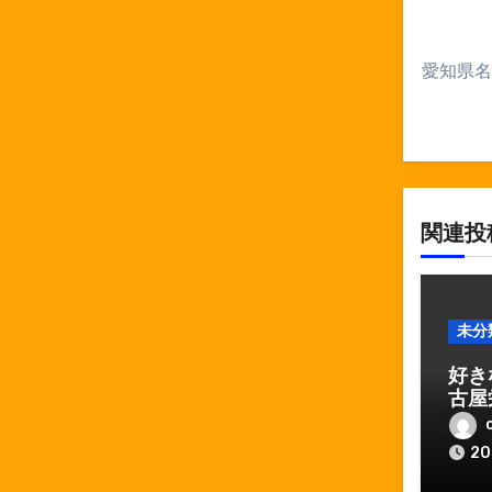
ョ
ン
愛知県名
関連投
未分
好き
古屋
しゃ
20