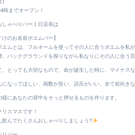
金)
24時までオープン！
おしゃべりバー１日店長は
すけのお名前ポエムバー】
ポエムとは、フルネームを使ってその人に合うポエムを私
標、バックグラウンドを探りながら私なりにその人に合う
て、とっても大切なもので、命が誕生した時に、マイナス
人になってほしい、画数が良い、語呂がいい、全て前向き
の様にあなたの背中をそっと押せるものを作ります。
クリスマスです！
ん飲んでたくさんおしゃべりしましょう?
べりバー