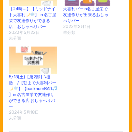
【24時～】【ミッドナイ
大喜利バーin名古屋栄で
ト大喜利
】 in 名古屋
友達作りが出来るおしゃ
栄で友達作りができる
べりバー
店 おしゃべりバー
2022年2月1日
2023年5月22日
未分類
未分類
5/18(土)【第2部】\復
活！/【朝まで大喜利バー
】【backnumBAR
】in 名古屋栄で友達作り
ができる店 おしゃべりバ
ー
2024年5月18日
未分類