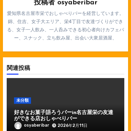
ン
投稿者
osyaberibar
愛知県名古屋市栄でおしゃべりバーを経営しています。
錦、住吉、女子大エリア、栄4丁目で友達づくりができ
る、女子一人飲み、一人呑みできる初心者向けカフェバ
ー、スナック、立ち飲み屋、出会い大衆居酒屋、
関連投稿
未分類
好きなお菓子語ろうバーin名古屋栄の友達
ができる店おしゃべりバー
osyaberibar
2026年2月11日