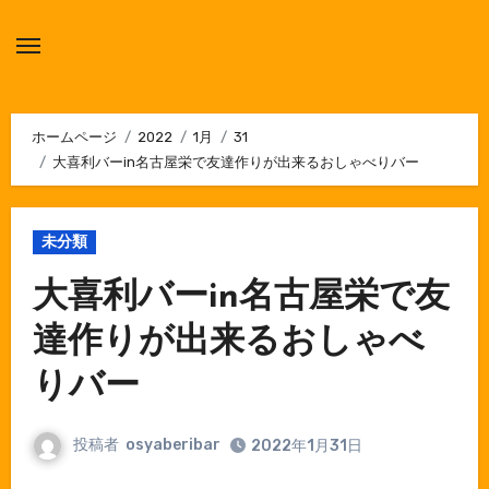
内
容
を
ス
キ
ホームページ
2022
1月
31
大喜利バーin名古屋栄で友達作りが出来るおしゃべりバー
ッ
プ
未分類
大喜利バーin名古屋栄で友
達作りが出来るおしゃべ
りバー
投稿者
osyaberibar
2022年1月31日