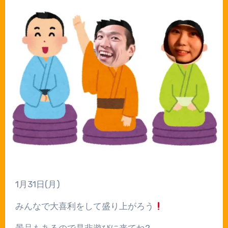
1
月
31
日
(
月
)
みんなで大喜利をして盛り上がろう