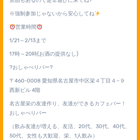
景品もあるので是非遊びに来てね
?
※
強制参加じゃないから安心してね
営業時間
1/21
～
2/13
まで
17
時～
20
時
(
お酒の提供なし
)
?
おしゃべりバー
?
〒
460-0008
愛知県名古屋市中区栄４丁目４
−
９
西新ビル
4
階
名古屋栄の友達作り、友達ができるカフェバー！
おしゃべりバー
（飲み友達が増える、友活、
20
代、
30
代、
40
代、
50
代、女性も大歓迎、栄、
1
人飲み）