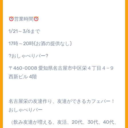
営業時間
1/21
～
3/6
まで
17
時～
20
時
(
お酒の提供なし
)
?
おしゃべりバー
?
〒
460-0008
愛知県名古屋市中区栄４丁目４
−
９
西新ビル
4
階
名古屋栄の友達作り、友達ができるカフェバー！
おしゃべりバー
（飲み友達が増える、友活、
20
代、
30
代、
40
代、