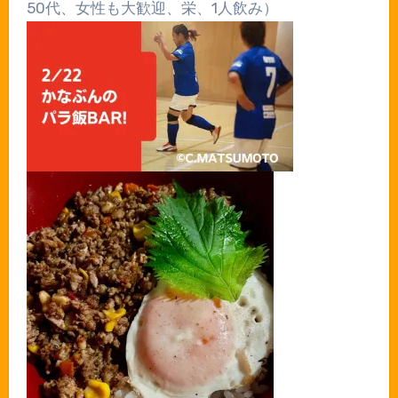
50
代、女性も大歓迎、栄、
1
人飲み）