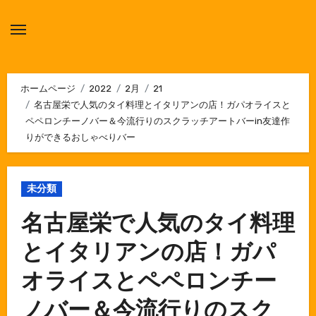
内
容
を
ス
キ
ホームページ
2022
2月
21
名古屋栄で人気のタイ料理とイタリアンの店！ガパオライスと
ッ
ペペロンチーノバー＆今流行りのスクラッチアートバーin友達作
プ
りができるおしゃべりバー
未分類
名古屋栄で人気のタイ料理
とイタリアンの店！ガパ
オライスとペペロンチー
ノバー＆今流行りのスク