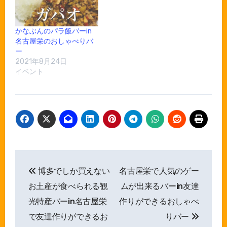
かなぶんのパラ飯バーin
名古屋栄のおしゃべりバ
ー
2021年8月24日
イベント
投
博多でしか買えない
名古屋栄で人気のゲー
稿
お土産が食べられる観
ムが出来るバーin友達
ナ
光特産バーin名古屋栄
作りができるおしゃべ
で友達作りができるお
りバー
ビ