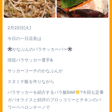
2
月
22
日
(
火
)
今日の一日店長は
かなぶんのパラサッカーバー
現役パラサッカー選手
&
サッカーコーチのかなぶんが
スタミナ飯を作りながら
パラサッカーを紹介するパラ飯
BAR
?
今回も定番
ガパオライスと好評のブロッコリーとチキンのパ
ワーペペロンチーノで