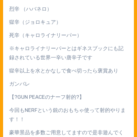
烈辛
（ハバネロ）
獄辛（ジョロキュア）
死辛（キャロライナリーパー）
※
キャロライナリーパーとはギネスブックにも記
録されている世界一辛い唐辛子です
獄辛以上を水とかなしで食べ切ったら褒賞あり
ガンバレ
【
?
GUN PEACE
のナーフ射的
?
】
今回も
NERF
という銃のおもちゃ使って射的やりま
す！！
豪華景品を多数ご用意してますので是非遊んでく