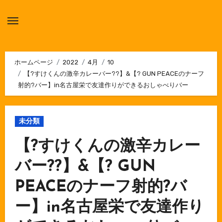
内
容
を
ス
キ
ホームページ
2022
4月
10
【?すけくんの激辛カレーバー??】&【? GUN PEACEのナーフ
ッ
射的?バー】in名古屋栄で友達作りができるおしゃべりバー
プ
未分類
【?すけくんの激辛カレー
バー??】&【? GUN
PEACEのナーフ射的?バ
ー】in名古屋栄で友達作り