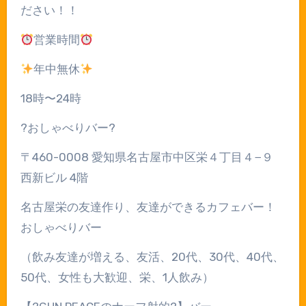
ださい！！
営業時間
年中無休
18
時〜
24
時
?
おしゃべりバー
?
〒
460-0008
愛知県名古屋市中区栄４丁目４
−
９
西新ビル
4
階
名古屋栄の友達作り、友達ができるカフェバー！
おしゃべりバー
（飲み友達が増える、友活、
20
代、
30
代、
40
代、
50
代、女性も大歓迎、栄、
1
人飲み）