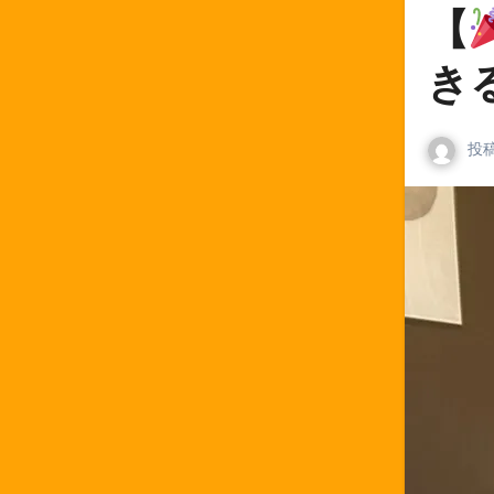
【
き
投