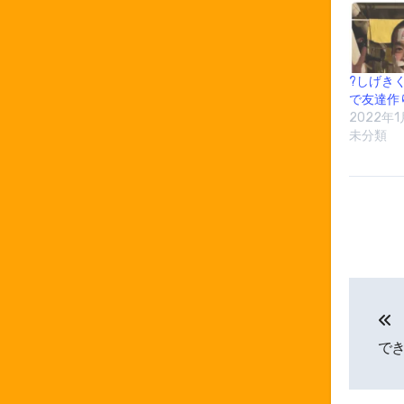
?しげき
で友達作
2022年1
未分類
投
稿
で
ナ