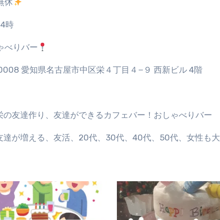
無休
24
時
ゃべりバー
0008
愛知県名古屋市中区栄４丁目４
−
９
西新ビル
4
階
栄の友達作り、友達ができるカフェバー！おしゃべりバー
友達が増える、友活、
20
代、
30
代、
40
代、
50
代、女性も大