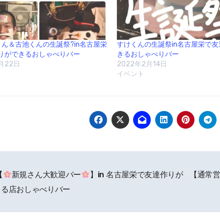
くん＆古池くんの生誕祭?in名古屋栄
すけくんの生誕祭in名古屋栄で
りができるおしゃべりバー
きるおしゃべりバー
月22日
2022年2月14日
イベント
【
新規さん大歓迎バー
】in 名古屋栄で友達作りが
【通常営
きる店おしゃべりバー