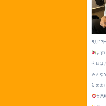
8
月
29
よす
今日は
みんな
初めま
営業