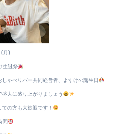
日
(
月
)
け生誕祭
おしゃべりバー共同経営者、よすけの誕生日
で盛大に盛り上がりましょう
しての方も大歓迎です！
時間