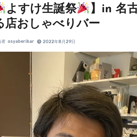
よすけ生誕祭
】in 
る店おしゃべりバー
稿者
osyaberibar
2022年8月29日