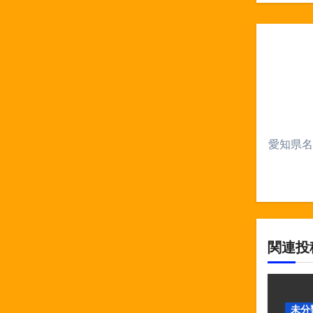
ビ
ゲ
ー
シ
ョ
ン
愛知県名
関連投
未分