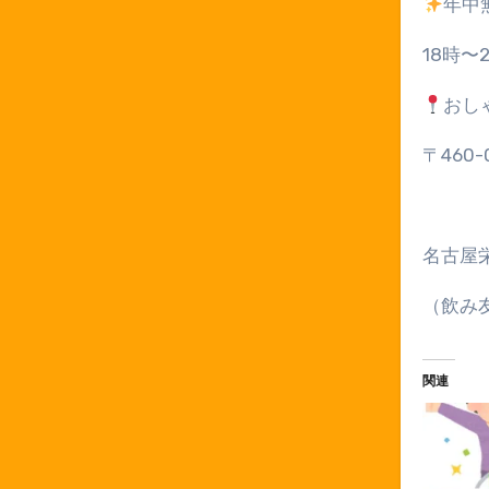
年中
18
時〜
おし
〒
460-
名古屋
（飲み
関連