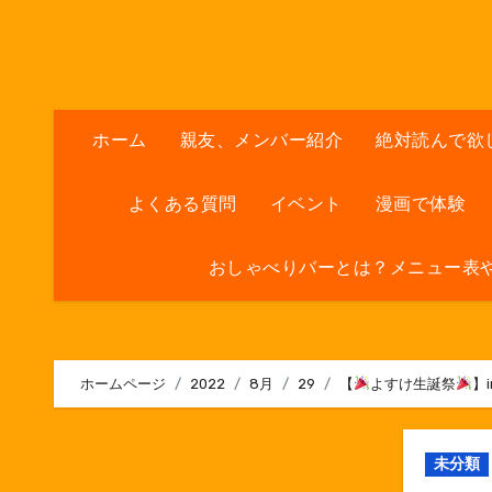
内
容
を
ス
キ
ホーム
親友、メンバー紹介
絶対読んで欲
ッ
プ
よくある質問
イベント
漫画で体験
おしゃべりバーとは？メニュー表
ホームページ
2022
8月
29
【
よすけ生誕祭
】
未分類