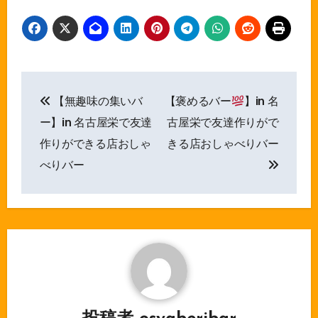
投
【無趣味の集いバ
【褒めるバー
】in 名
稿
ー】in 名古屋栄で友達
古屋栄で友達作りがで
ナ
作りができる店おしゃ
きる店おしゃべりバー
べりバー
ビ
ゲ
ー
シ
ョ
ン