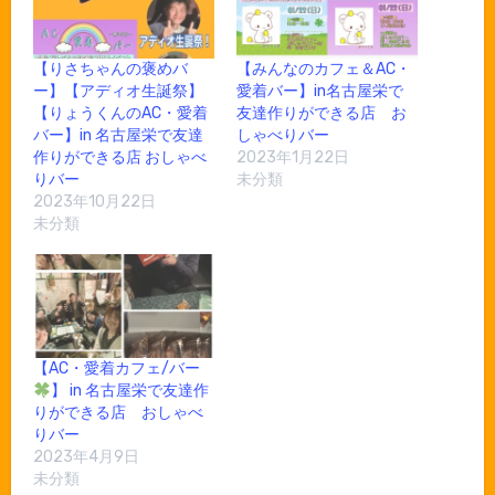
【りさちゃんの褒めバ
【みんなのカフェ＆AC・
ー】【アディオ生誕祭】
愛着バー】in名古屋栄で
【りょうくんのAC・愛着
友達作りができる店 お
バー】in 名古屋栄で友達
しゃべりバー
作りができる店 おしゃべ
2023年1月22日
りバー
未分類
2023年10月22日
未分類
【AC・愛着カフェ/バー
】 in 名古屋栄で友達作
りができる店 おしゃべ
りバー
2023年4月9日
未分類