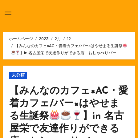
内
容
を
ス
キ
ホームページ
2023
2月
12
【みんなのカフェ×AC・愛着カフェ/バー×はやせまる生誕祭
ッ
】in 名古屋栄で友達作りができる店 おしゃべりバー
プ
未分類
【みんなのカフェ×AC・愛
着カフェ/バー×はやせま
る生誕祭
】in 名古
屋栄で友達作りができる