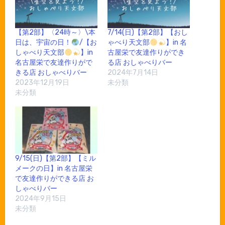
【第2部】〈24時～〉\本
7/14(日)【第2部】【おし
日は、宇宙の日！
/【お
ゃべり天文部
】in 名
しゃべり天文部
】in
古屋栄で友達作りができ
名古屋栄で友達作りがで
る店 おしゃべりバー
きる店 おしゃべりバー
2024年7月14日
2023年12月19日
未分類
未分類
9/15(日)【第2部】【ミル
メークの日】in 名古屋栄
で友達作りができる店 お
しゃべりバー
2024年9月15日
未分類