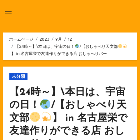
内
容
を
ス
キ
ホームページ
2023
9月
12
【24時～】\本日は、宇宙の日！
/【おしゃべり天文部
ッ
】 in 名古屋栄で友達作りができる店 おしゃべりバー
プ
未分類
【24時～】\本日は、宇宙
の日！
/【おしゃべり天
文部
】 in 名古屋栄で
友達作りができる店 おし