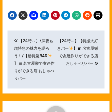
投
【24時～】\深夜も
【24時～】【特撮大好
稿
超特急の魅力を語ろ
きバー
】 in 名古屋栄
ナ
う！/【超特急BAR
で友達作りができる店
】 in 名古屋栄で友達作
おしゃべりバー
ビ
りができる店 おしゃべ
ゲ
りバー
ー
シ
ョ