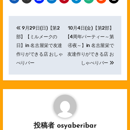
投
9月29日(日)【第2
10月4日(金)【第2部】
稿
部】【ミルメークの
【4周年パーティー～第
ナ
日】in 名古屋栄で友達
④夜～】in 名古屋栄で
作りができる店 おしゃ
友達作りができる店 お
ビ
べりバー
しゃべりバー
ゲ
ー
シ
ョ
ン
投稿者
osyaberibar