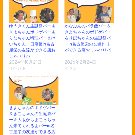
ゆうきくん生誕祭バー＆
かなぶんのパラ飯バー＆
きよちゃんボドゲバー＆
きよちゃんのボドゲバー
りなちゃん料理バー＆け
＆りほちゃんの生誕祭バ
いちゃん一日店長in名古
ーin名古屋栄の友達作り
屋栄の友達ができる店お
ができる店おしゃべりバ
しゃべりバー
ー
2024年10月21日
2026年2月24日
イベント
イベント
きよちゃんのボドゲバー
＆きこちゃんの生誕祭バ
ー＆大阪からまこっちゃ
ん来てくれるよバーin名
古屋栄の友達ができる店