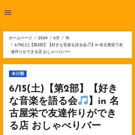
内
容
を
ス
キ
ホームページ
2024
6月
15
6/15(土)【第2部】【好きな音楽を語る会
】in 名古屋栄で友
ッ
達作りができる店 おしゃべりバー
プ
未分類
6/15(土)【第2部】【好き
な音楽を語る会
】in 名
古屋栄で友達作りができ
る店 おしゃべりバー