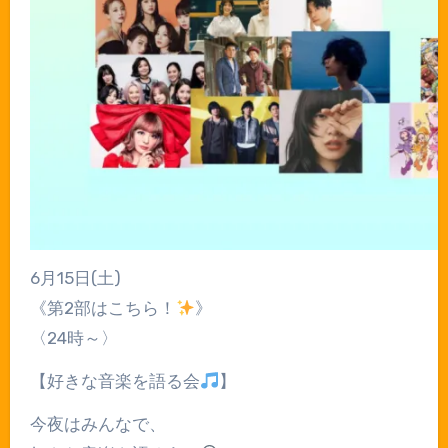
⁡6月15日(土)
《第2部はこちら！
》
〈24時～〉
【好きな音楽を語る会
】
今夜はみんなで、